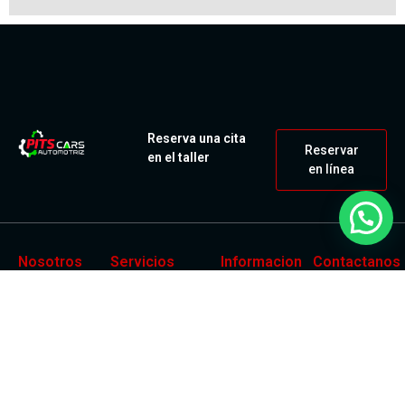
Reserva una cita
Reservar
en el taller
en línea
Nosotros
Servicios
Informacion
Contactanos
En Pits Cars
Inicio
Jr. Jose
Diagnóstico
Automotriz,
Manuel
Computarizado
Nosotros
somos más
Iturregui
Mantenimiento
Servicios
que un taller
1093 -
mecánico.
Preventivo
Blog
Surquillo
Somos tu
Mantenimiento
Contacto
socio de
+51